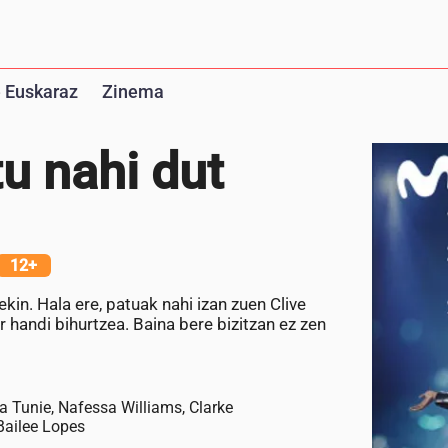
 Euskaraz
Zinema
u nahi dut
12+
in. Hala ere, patuak nahi izan zuen Clive
r handi bihurtzea. Baina bere bizitzan ez zen
a Tunie, Nafessa Williams, Clarke
 Bailee Lopes