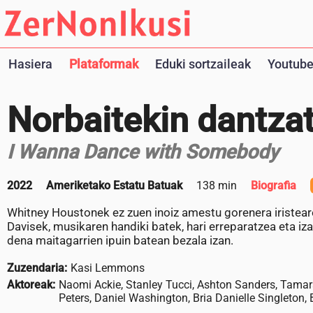
Hasiera
Plataformak
Eduki sortzaileak
Youtube
Norbaitekin dantzat
I Wanna Dance with Somebody
2022
Ameriketako Estatu Batuak
138 min
Biografia
Whitney Houstonek ez zuen inoiz amestu gorenera iristearek
Davisek, musikaren handiki batek, hari erreparatzea eta iza
dena maitagarrien ipuin batean bezala izan.
Zuzendaria:
Kasi Lemmons
Aktoreak:
Naomi Ackie, Stanley Tucci, Ashton Sanders, Tamar
Peters, Daniel Washington, Bria Danielle Singleton,