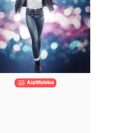
Azpititulatua