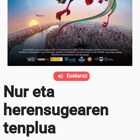
Euskaraz
Nur eta
herensugearen
tenplua