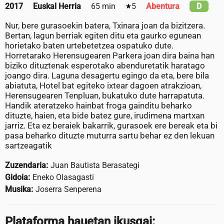
2017
Euskal Herria
65 min
5
Abentura
D
Nur, bere gurasoekin batera, Txinara joan da bizitzera.
Bertan, lagun berriak egiten ditu eta gaurko egunean
horietako baten urtebetetzea ospatuko dute.
Horretarako Herensugearen Parkera joan dira baina han
biziko dituztenak esperotako abenduretatik haratago
joango dira. Laguna desagertu egingo da eta, bere bila
abiatuta, Hotel bat egiteko ixtear dagoen atrakzioan,
Herensugearen Tenpluan, bukatuko dute harrapatuta.
Handik ateratzeko hainbat froga gainditu beharko
dituzte, haien, eta bide batez gure, irudimena martxan
jarriz. Eta ez beraiek bakarrik, gurasoek ere bereak eta bi
pasa beharko dituzte muturra sartu behar ez den lekuan
sartzeagatik
Zuzendaria:
Juan Bautista Berasategi
Gidoia:
Eneko Olasagasti
Musika:
Joserra Senperena
Plataforma hauetan ikusgai: