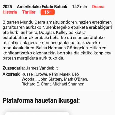
2025
Ameriketako Estatu Batuak
142 min
Drama
Historia
Thriller
16+
Bigarren Mundu Gerra amaitu ondoren, nazien erregimen
garaituaren aurkako Nurenbergeko epaiketa erabakigarri
eta hurbilen harira, Douglas Kelley psikiatra
estatubatuarrak erabaki beharko du espetxeratutako
ofizial naziak gerra krimenengatik epaituak izateko
modukoak diren. Baina Hermann Göringekin, Hitlerren
konfidantzazko gizonarekin, borroka dialektiko konplexu
batean murgilduta aurkituko da.
Zuzendaria:
James Vanderbilt
Aktoreak:
Russell Crowe, Rami Malek, Leo
Woodall, John Slattery, Mark O'Brien,
Richard E. Grant, Michael Shannon
Plataforma hauetan ikusgai: