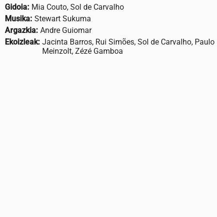
Gidoia:
Mia Couto, Sol de Carvalho
Musika:
Stewart Sukuma
Argazkia:
Andre Guiomar
Ekoizleak:
Jacinta Barros, Rui Simões, Sol de Carvalho, Paulo
Meinzolt, Zézé Gamboa