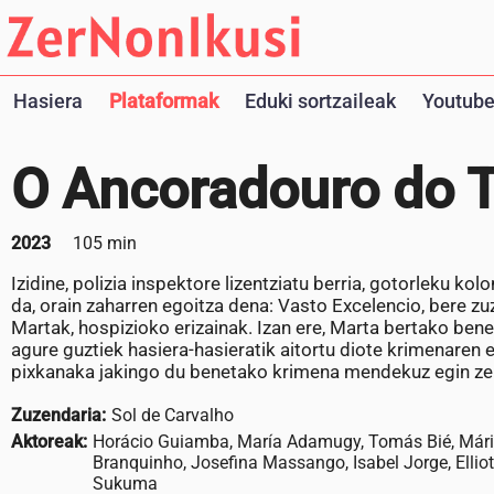
Hasiera
Plataformak
Eduki sortzaileak
Youtube
O Ancoradouro do
2023
105 min
Izidine, polizia inspektore lizentziatu berria, gotorleku kol
da, orain zaharren egoitza dena: Vasto Excelencio, bere zuzen
Martak, hospizioko erizainak. Izan ere, Marta bertako ben
agure guztiek hasiera-hasieratik aitortu diote krimenaren e
pixkanaka jakingo du benetako krimena mendekuz egin ze
Zuzendaria:
Sol de Carvalho
Aktoreak:
Horácio Guiamba, María Adamugy, Tomás Bié, Mári
Branquinho, Josefina Massango, Isabel Jorge, Elliot
Sukuma