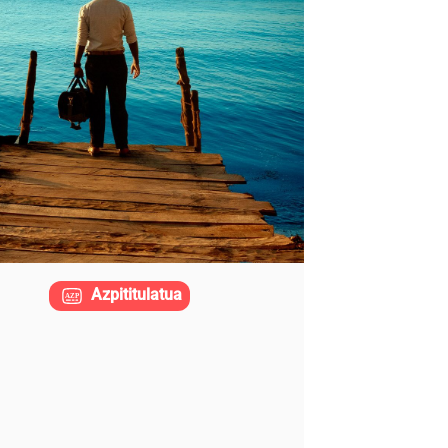
Azpititulatua