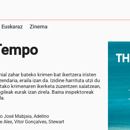
 Euskaraz
Zinema
 Tempo
onial zahar bateko krimen bat ikertzera iristen
daria, eraila izan da. Izidine harrituta utzi du
etako krimenaren ikerketa zuzentzen saiatzean,
gileak eurak izan zirela. Baina inspektoreak
la.
o José Mabjaia, Adelino
e Alex, Vitor Gonçalves, Stewart