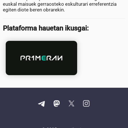
euskal maisuek gerraosteko eskulturari erreferentzia
egiten diote beren obrarekin.
Plataforma hauetan ikusgai: