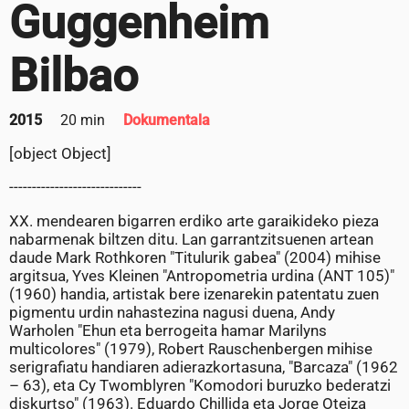
Guggenheim
Bilbao
2015
20 min
Dokumentala
[object Object]
-----------------------------
XX. mendearen bigarren erdiko arte garaikideko pieza
nabarmenak biltzen ditu. Lan garrantzitsuenen artean
daude Mark Rothkoren "Titulurik gabea" (2004) mihise
argitsua, Yves Kleinen "Antropometria urdina (ANT 105)"
(1960) handia, artistak bere izenarekin patentatu zuen
pigmentu urdin nahastezina nagusi duena, Andy
Warholen "Ehun eta berrogeita hamar Marilyns
multicolores" (1979), Robert Rauschenbergen mihise
serigrafiatu handiaren adierazkortasuna, "Barcaza" (1962
– 63), eta Cy Twomblyren "Komodori buruzko bederatzi
diskurtso" (1963). Eduardo Chillida eta Jorge Oteiza