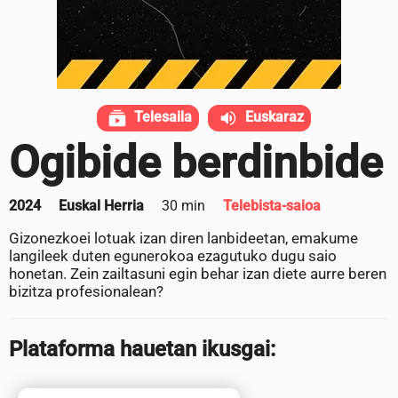
Telesaila
Euskaraz
Ogibide berdinbide
2024
Euskal Herria
30 min
Telebista-saioa
Gizonezkoei lotuak izan diren lanbideetan, emakume
langileek duten egunerokoa ezagutuko dugu saio
honetan. Zein zailtasuni egin behar izan diete aurre beren
bizitza profesionalean?
Plataforma hauetan ikusgai: