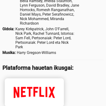
Bella Ramsey, Imelda Staunton,
Lynn Ferguson, David Bradley, Jane
Horrocks, Romesh Ranganathan,
Daniel Mays, Peter Serafinowicz,
Nick Mohammed, Miranda
Richardson
Gidoia:
Karey Kirkpatrick, John O'Farrell,
Nick Park, Rachel Tunnard, Istorioa:
Sam Fell, Pertsonaiak: Peter Lord,
Pertsonaiak: Peter Lord eta Nick
Park
Musika:
Harry Gregson-Williams
Plataforma hauetan ikusgai: