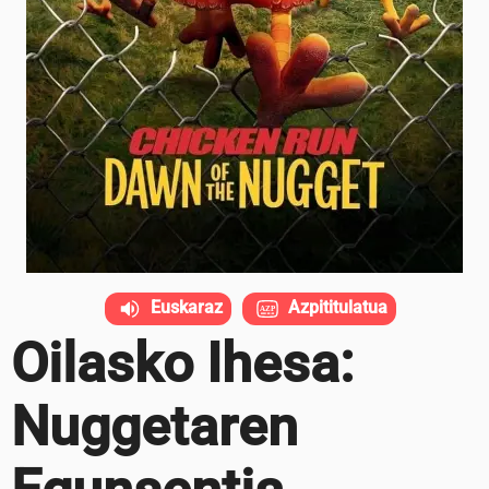
Euskaraz
Azpititulatua
Oilasko Ihesa:
Nuggetaren