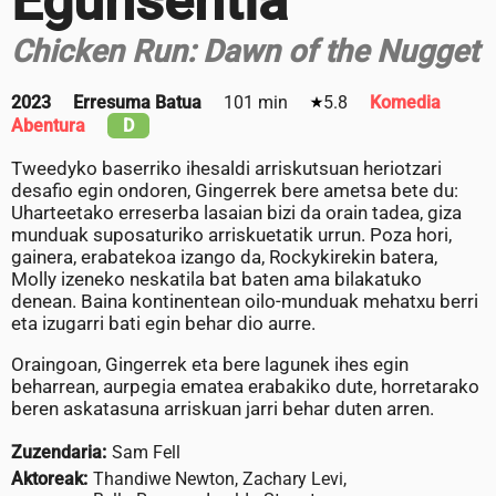
Egunsentia
Chicken Run: Dawn of the Nugget
2023
Erresuma Batua
101 min
5.8
Komedia
Abentura
D
Tweedyko baserriko ihesaldi arriskutsuan heriotzari
desafio egin ondoren, Gingerrek bere ametsa bete du:
Uharteetako erreserba lasaian bizi da orain tadea, giza
munduak suposaturiko arriskuetatik urrun. Poza hori,
gainera, erabatekoa izango da, Rockykirekin batera,
Molly izeneko neskatila bat baten ama bilakatuko
denean. Baina kontinentean oilo-munduak mehatxu berri
eta izugarri bati egin behar dio aurre.
Oraingoan, Gingerrek eta bere lagunek ihes egin
beharrean, aurpegia ematea erabakiko dute, horretarako
beren askatasuna arriskuan jarri behar duten arren.
Zuzendaria:
Sam Fell
Aktoreak:
Thandiwe Newton, Zachary Levi,