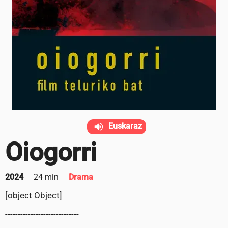
Euskaraz
Oiogorri
2024
24 min
Drama
[object Object]
-----------------------------