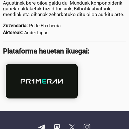
Agustinek bere oiloa galdu du. Munduak konponbiderik
gabeko aldaketak bizi dituelarik, Bilbotik abiaturik,
mendiak eta oihanak zeharkatuko ditu oiloa aurkitu arte.
Zuzendaria:
Pette Etxeberria
Aktoreak:
Ander Lipus
Plataforma hauetan ikusgai: