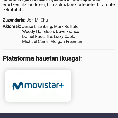
erortzen utzi ondoren, Lau Zaldizkoek urtebete daramate
ezkutatuta.
Zuzendaria:
Jon M. Chu
Aktoreak:
Jesse Eisenberg, Mark Ruffalo,
Woody Harrelson, Dave Franco,
Daniel Radcliffe, Lizzy Caplan,
Michael Caine, Morgan Freeman
Plataforma hauetan ikusgai: