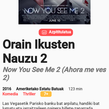
Azpititulatua
Orain Ikusten
Nauzu 2
Now You See Me 2 (Ahora me ves
2)
2016
Ameriketako Estatu Batuak
123 min
Komedia
Thriller
7+
Las Vegasetik Parisko banku bat arpilatu, handiki bat
lumatu eta jarraitzaileen gainera billete-zaparrada