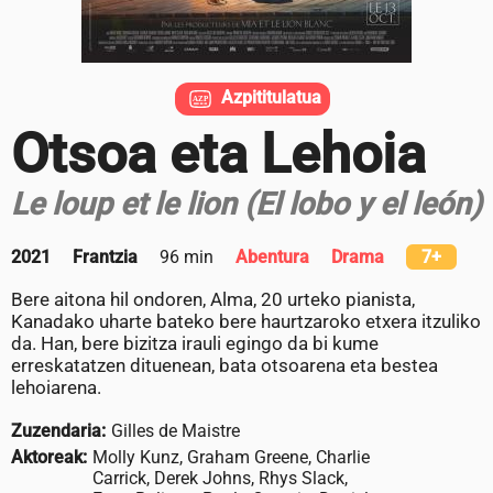
Azpititulatua
Otsoa eta Lehoia
Le loup et le lion (El lobo y el león)
2021
Frantzia
96 min
Abentura
Drama
7+
Bere aitona hil ondoren, Alma, 20 urteko pianista,
Kanadako uharte bateko bere haurtzaroko etxera itzuliko
da. Han, bere bizitza irauli egingo da bi kume
erreskatatzen dituenean, bata otsoarena eta bestea
lehoiarena.
Zuzendaria:
Gilles de Maistre
Aktoreak:
Molly Kunz, Graham Greene, Charlie
Carrick, Derek Johns, Rhys Slack,