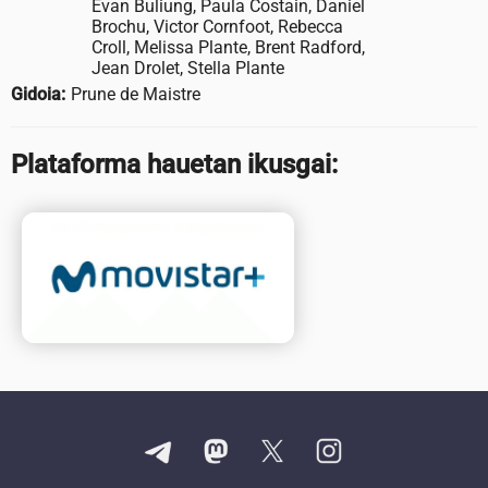
Evan Buliung, Paula Costain, Daniel
Brochu, Victor Cornfoot, Rebecca
Croll, Melissa Plante, Brent Radford,
Jean Drolet, Stella Plante
Gidoia:
Prune de Maistre
Plataforma hauetan ikusgai: