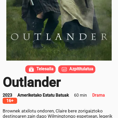
Telesaila
Azpititulatua
Outlander
2023
Ameriketako Estatu Batuak
60 min
Drama
16+
Brownek atxilotu ondoren, Claire bere zorigaiztoko
destinoaren zain dago Wilmingtongo espetxean, legerik