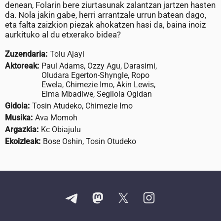
denean, Folarin bere ziurtasunak zalantzan jartzen hasten
da. Nola jakin gabe, herri arrantzale urrun batean dago,
eta falta zaizkion piezak ahokatzen hasi da, baina inoiz
aurkituko al du etxerako bidea?
Zuzendaria:
Tolu Ajayi
Aktoreak:
Paul Adams, Ozzy Agu, Darasimi,
Oludara Egerton-Shyngle, Ropo
Ewela, Chimezie Imo, Akin Lewis,
Elma Mbadiwe, Segilola Ogidan
Gidoia:
Tosin Atudeko, Chimezie Imo
Musika:
Ava Momoh
Argazkia:
Kc Obiajulu
Ekoizleak:
Bose Oshin, Tosin Otudeko