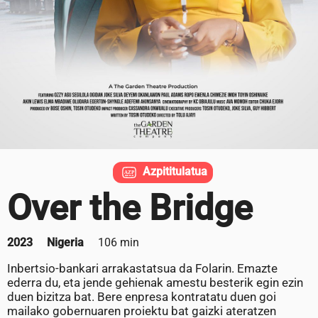
Azpititulatua
Over the Bridge
2023
Nigeria
106 min
Inbertsio-bankari arrakastatsua da Folarin. Emazte
ederra du, eta jende gehienak amestu besterik egin ezin
duen bizitza bat. Bere enpresa kontratatu duen goi
mailako gobernuaren proiektu bat gaizki ateratzen