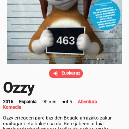
Euskaraz
Ozzy
2016
Espainia
90 min
4.5
Abentura
Komedia
Ozzy erregeen pare bizi den Beagle arrazako zakur
maitagarri eta baketsua da. Bere jabeen bidaia