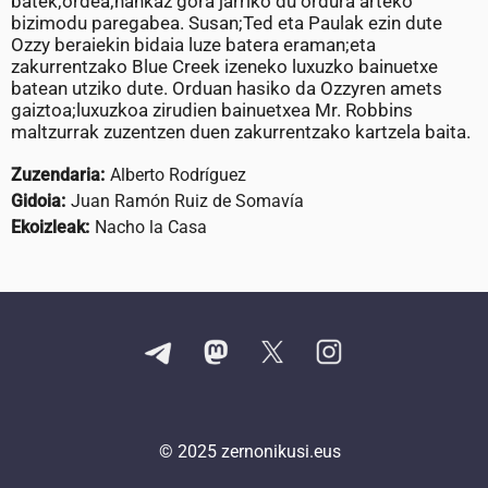
batek;ordea;hankaz gora jarriko du ordura arteko
bizimodu paregabea. Susan;Ted eta Paulak ezin dute
Ozzy beraiekin bidaia luze batera eraman;eta
zakurrentzako Blue Creek izeneko luxuzko bainuetxe
batean utziko dute. Orduan hasiko da Ozzyren amets
gaiztoa;luxuzkoa zirudien bainuetxea Mr. Robbins
maltzurrak zuzentzen duen zakurrentzako kartzela baita.
Zuzendaria:
Alberto Rodríguez
Gidoia:
Juan Ramón Ruiz de Somavía
Ekoizleak:
Nacho la Casa
© 2025
zernonikusi.eus