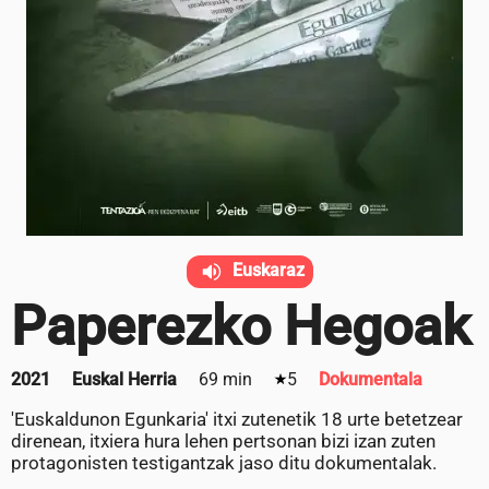
Euskaraz
Paperezko Hegoak
2021
Euskal Herria
69 min
5
Dokumentala
'Euskaldunon Egunkaria' itxi zutenetik 18 urte betetzear
direnean, itxiera hura lehen pertsonan bizi izan zuten
protagonisten testigantzak jaso ditu dokumentalak.