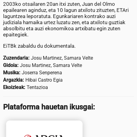
2003ko otsailaren 20an itxi zuten, Juan del Olmo
epailearen aginduz, eta 10 lagun atxilotu zituzten, ETAri
laguntzea leporatuta. Egunkariaren kontrako auzi
judiziala hamaika urtez luzatu zen, eta atxilotu guztiak
absolbitu eta auzi ekonomikoa artxibatu egin zuten
epaitegiek.
EiTBk zabaldu du dokumentala.
Zuzendaria:
Josu Martinez, Samara Velte
Gidoia:
Josu Martinez, Samara Velte
Musika:
Joserra Senperena
Argazkia:
Hibai Castro Egia
Ekoizleak:
Tentazioa
Plataforma hauetan ikusgai: