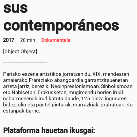
sus
contemporáneos
2017
20 min
Dokumentala
[object Object]
-----------------------------
Parisko eszena artistikoa jorratzen du, XIX. mendearen
amaierako Frantziako abangoardia garrantzitsuenetan
arreta jarriz, bereziki Neoinpresionismoan, Sinbolismoan
eta Nabisetan. Erakusketan, mugimendu horien irudi
nabarmenenak irudikatuta daude, 125 pieza ingururen
bidez, olio eta pastel pinturak, marrazkiak, grabatuak eta
estanpak barne.
Plataforma hauetan ikusgai: