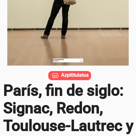
Azpititulatua
París, fin de siglo:
Signac, Redon,
Toulouse-Lautrec y