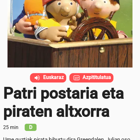
Euskaraz
Azpititulatua
Patri postaria eta
piraten altxorra
25 min
D
Ume guztiak pirata bihurtu dira Greendalen. Julian oso