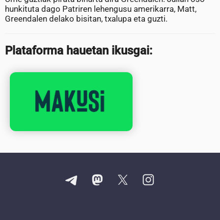
hunkituta dago Patriren lehengusu amerikarra, Matt,
Greendalen delako bisitan, txalupa eta guzti.
Plataforma hauetan ikusgai: