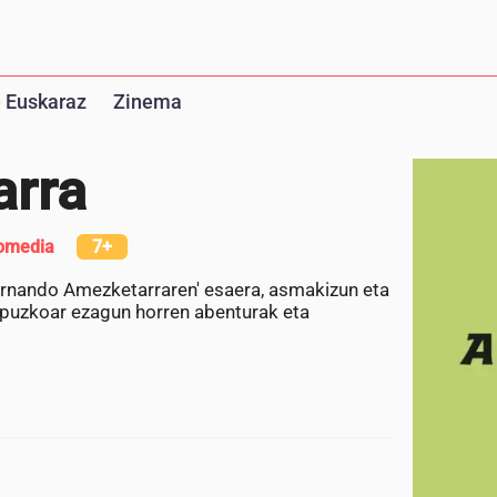
 Euskaraz
Zinema
arra
omedia
7+
Pernando Amezketarraren' esaera, asmakizun eta
gipuzkoar ezagun horren abenturak eta