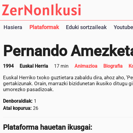
Hasiera
Plataformak
Eduki sortzaileak
Youtube
Pernando Amezket
1994
Euskal Herria
17 min
Animazioa
Biografia
K
Euskal Herriko txoko guztietara zabaldu dira, ahoz aho, '
gertakizunak. Orain, marrazki bizidunetan ikusiko ditugu 
umorezko pasadizoak.
Denboraldiak:
1
Atal kopurua:
26
Plataforma hauetan ikusgai: