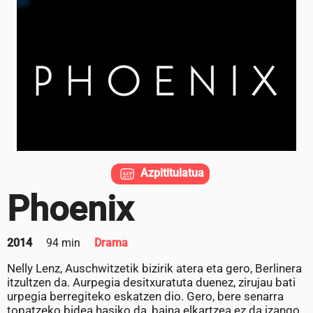
Azpititulatua
Phoenix
2014
94 min
Drama
Nelly Lenz, Auschwitzetik bizirik atera eta gero, Berlinera
itzultzen da. Aurpegia desitxuratuta duenez, zirujau bati
urpegia berregiteko eskatzen dio. Gero, bere senarra
topatzeko bidea hasiko da, baina elkartzea ez da izango