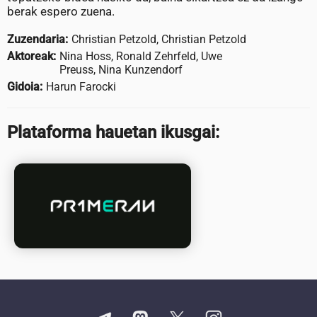
berak espero zuena.
Zuzendaria:
Christian Petzold, Christian Petzold
Aktoreak:
Nina Hoss, Ronald Zehrfeld, Uwe
Preuss, Nina Kunzendorf
Gidoia:
Harun Farocki
Plataforma hauetan ikusgai: