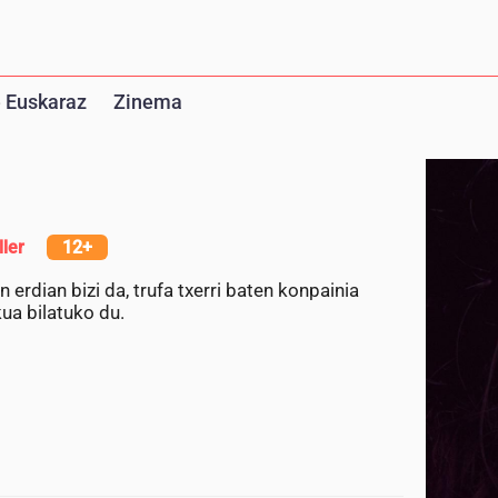
 Euskaraz
Zinema
ller
12+
rdian bizi da, trufa txerri baten konpainia
ua bilatuko du.