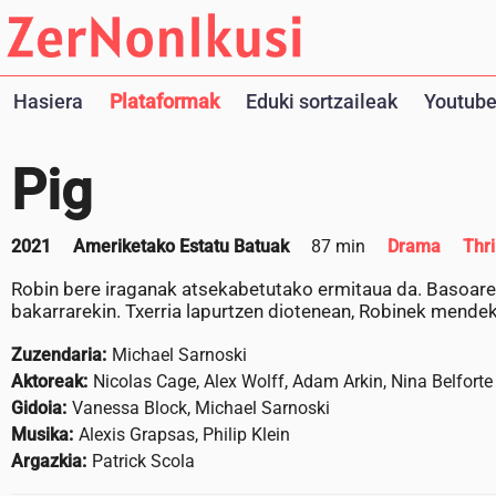
Hasiera
Plataformak
Eduki sortzaileak
Youtube
Pig
2021
Ameriketako Estatu Batuak
87 min
Drama
Thri
Robin bere iraganak atsekabetutako ermitaua da. Basoaren e
bakarrarekin. Txerria lapurtzen diotenean, Robinek mendek
Zuzendaria:
Michael Sarnoski
Aktoreak:
Nicolas Cage, Alex Wolff, Adam Arkin, Nina Belforte
Gidoia:
Vanessa Block, Michael Sarnoski
Musika:
Alexis Grapsas, Philip Klein
Argazkia:
Patrick Scola