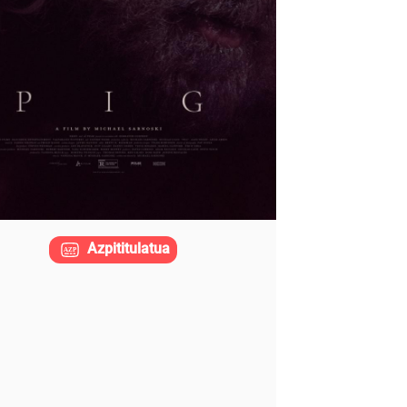
Azpititulatua