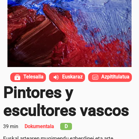
Telesaila
Euskaraz
Azpititulatua
Pintores y
escultores vascos
39 min
Dokumentala
D
Euskal artearen mugimendu ezberdinei eta arte