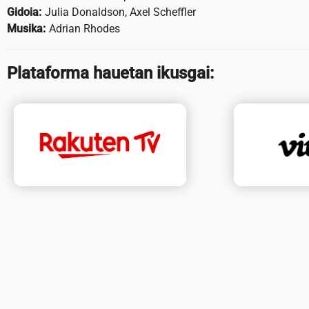
Gidoia:
Julia Donaldson, Axel Scheffler
Musika:
Adrian Rhodes
Plataforma hauetan ikusgai: