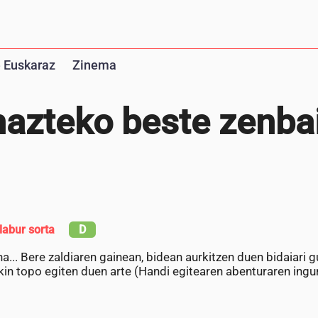
 Euskaraz
Zinema
 hazteko beste zenba
labur sorta
D
a... Bere zaldiaren gainean, bidean aurkitzen duen bidaiari g
kin topo egiten duen arte (Handi egitearen abenturaren ing