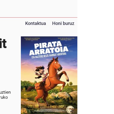
Kontaktua
Honi buruz
it
uztien
uruko