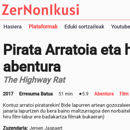
Hasiera
Plataformak
Eduki sortzaileak
Youtube
Pirata Arratoia eta
abentura
The Highway Rat
2017
Erresuma Batua
51 min
5.9
Abentura
Film 
Kontuz arratoi piratarekin! Bide lapurren artean gozozaleen
janaria lapurtzen du bera baino maltzurragoa den norbaite
hiru film-labur ere badakartza filmak bukaeran)
Zuzendaria:
Jeroen Jaspaert