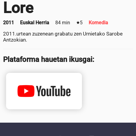
Lore
2011
Euskal Herria
84 min
5
Komedia
2011.urtean zuzenean grabatu zen Urnietako Sarobe
Antzokian.
Plataforma hauetan ikusgai: