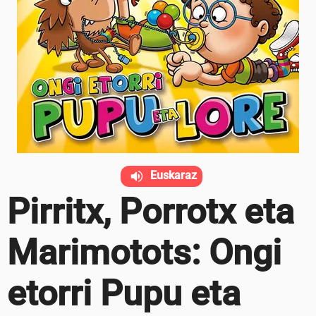
Euskaraz
Pirritx, Porrotx eta
Marimotots: Ongi
etorri Pupu eta