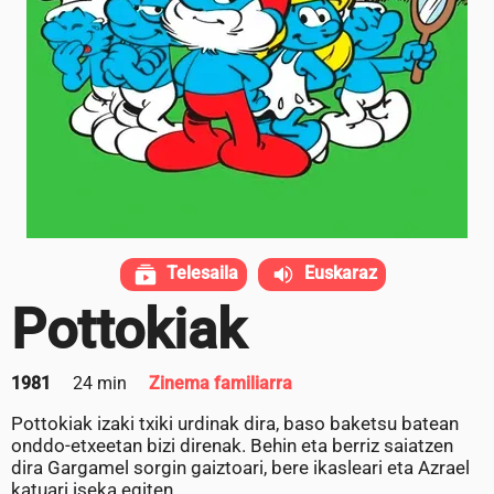
Telesaila
Euskaraz
Pottokiak
1981
24 min
Zinema familiarra
Pottokiak izaki txiki urdinak dira, baso baketsu batean
onddo-etxeetan bizi direnak. Behin eta berriz saiatzen
dira Gargamel sorgin gaiztoari, bere ikasleari eta Azrael
katuari iseka egiten.