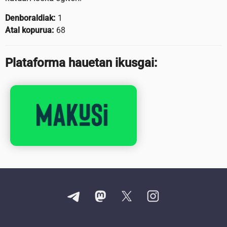
Denboraldiak:
1
Atal kopurua:
68
Plataforma hauetan ikusgai: