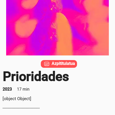
Azpititulatua
Prioridades
2023
17 min
[object Object]
-----------------------------