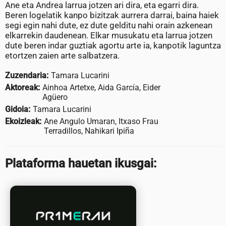
Ane eta Andrea larrua jotzen ari dira, eta egarri dira.
Beren logelatik kanpo bizitzak aurrera darrai, baina haiek
segi egin nahi dute, ez dute gelditu nahi orain azkenean
elkarrekin daudenean. Elkar musukatu eta larrua jotzen
dute beren indar guztiak agortu arte ia, kanpotik laguntza
etortzen zaien arte salbatzera.
Zuzendaria:
Tamara Lucarini
Aktoreak:
Ainhoa Artetxe, Aida García, Eider
Agüero
Gidoia:
Tamara Lucarini
Ekoizleak:
Ane Angulo Umaran, Itxaso Frau
Terradillos, Nahikari Ipiña
Plataforma hauetan ikusgai: