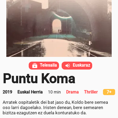
Telesaila
Euskaraz
Puntu Koma
2019
Euskal Herria
10 min
Drama
Thriller
7+
Arratek ospitaletik dei bat jaso du, Koldo bere semea
oso larri dagoelako. Iristen denean, bere semearen
bizitza ezagutzen ez duela konturatuko da.