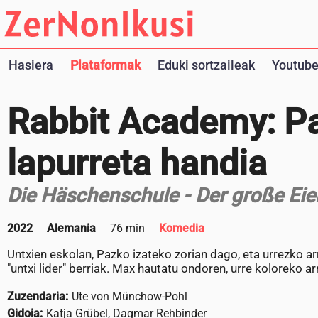
Hasiera
Plataformak
Eduki sortzaileak
Youtube
Rabbit Academy: Pa
lapurreta handia
Die Häschenschule - Der große Eie
2022
Alemania
76 min
Komedia
Untxien eskolan, Pazko izateko zorian dago, eta urrezko a
"untxi lider" berriak. Max hautatu ondoren, urre koloreko ar
Zuzendaria:
Ute von Münchow-Pohl
Gidoia:
Katja Grübel, Dagmar Rehbinder