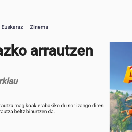
 Euskaraz
Zinema
zko arrautzen
rklau
rrautza magikoak erabakiko du nor izango diren
rautza beltz bihurtzen da.