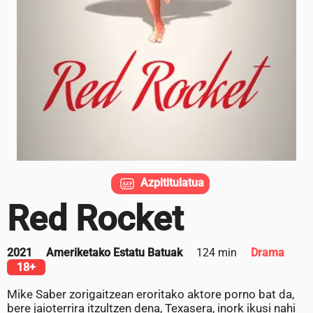
Azpititulatua
Red Rocket
2021
Ameriketako Estatu Batuak
124 min
Drama
18+
Mike Saber zorigaitzean eroritako aktore porno bat da,
bere jaioterrira itzultzen dena, Texasera, inork ikusi nahi