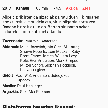
2017
Kanada
106 min
4.5
Akzioa
Zi-Fi
Alice bizirik irten da gizadiak pairatu duen T birusaren
apokalipsitik. Hori dela eta, birus hilgarria sortu zen
Racoon hirira itzuliko da. Bertan birusaren azken
indarrekin borrokatu beharko da.
Zuzendaria:
Paul W.S. Anderson
Aktoreak:
Milla Jovovich, Iain Glen, Ali Larter,
Shawn Roberts, Eoin Macken, Ruby
Rose, Fraser James, William Levy,
Rola, Ever Anderson, Mark Simpson,
Milton Schorr, Siobhan Hodgson,
Lee Joon-giver
Gidoia:
Paul W.S. Anderson, Bideojokoa:
Capcom
Musika:
Paul Haslinger
Argazkia:
Glen MacPherson
Plataforma hauetan ikusgai: