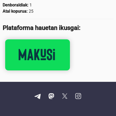
Denboraldiak:
1
Atal kopurua:
25
Plataforma hauetan ikusgai: