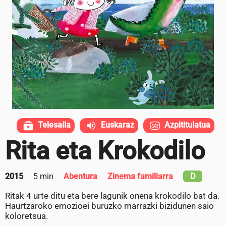
Telesaila
Euskaraz
Azpititulatua
Rita eta Krokodilo
2015
5 min
Abentura
Zinema familiarra
D
Ritak 4 urte ditu eta bere lagunik onena krokodilo bat da.
Haurtzaroko emozioei buruzko marrazki bizidunen saio
koloretsua.