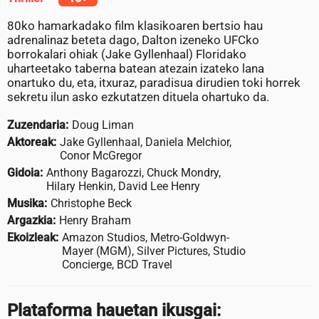
80ko hamarkadako film klasikoaren bertsio hau
adrenalinaz beteta dago, Dalton izeneko UFCko
borrokalari ohiak (Jake Gyllenhaal) Floridako
uharteetako taberna batean atezain izateko lana
onartuko du, eta, itxuraz, paradisua dirudien toki horrek
sekretu ilun asko ezkutatzen dituela ohartuko da.
Zuzendaria:
Doug Liman
Aktoreak:
Jake Gyllenhaal, Daniela Melchior,
Conor McGregor
Gidoia:
Anthony Bagarozzi, Chuck Mondry,
Hilary Henkin, David Lee Henry
Musika:
Christophe Beck
Argazkia:
Henry Braham
Ekoizleak:
Amazon Studios, Metro-Goldwyn-
Mayer (MGM), Silver Pictures, Studio
Concierge, BCD Travel
Plataforma hauetan ikusgai: