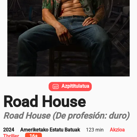
Azpititulatua
Road House
Road House (De profesión: duro)
2024
Ameriketako Estatu Batuak
123 min
Akzioa
Thriller
16+