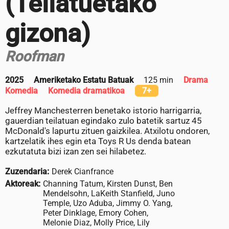
(Teilatuetako
gizona)
Roofman
2025
Ameriketako Estatu Batuak
125 min
Drama
Komedia
Komedia dramatikoa
7+
Jeffrey Manchesterren benetako istorio harrigarria,
gauerdian teilatuan egindako zulo batetik sartuz 45
McDonald's lapurtu zituen gaizkilea. Atxilotu ondoren,
kartzelatik ihes egin eta Toys R Us denda batean
ezkutatuta bizi izan zen sei hilabetez.
Zuzendaria:
Derek Cianfrance
Aktoreak:
Channing Tatum, Kirsten Dunst, Ben
Mendelsohn, LaKeith Stanfield, Juno
Temple, Uzo Aduba, Jimmy O. Yang,
Peter Dinklage, Emory Cohen,
Melonie Diaz, Molly Price, Lily