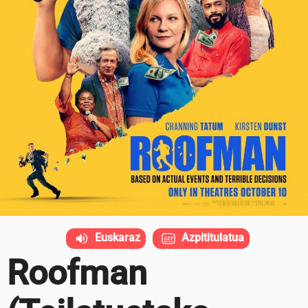
Euskaraz
Azpititulatua
Roofman