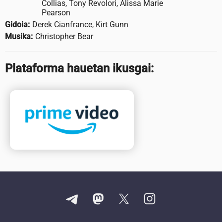
Collias, Tony Revolori, Alissa Marie
Pearson
Gidoia:
Derek Cianfrance, Kirt Gunn
Musika:
Christopher Bear
Plataforma hauetan ikusgai: