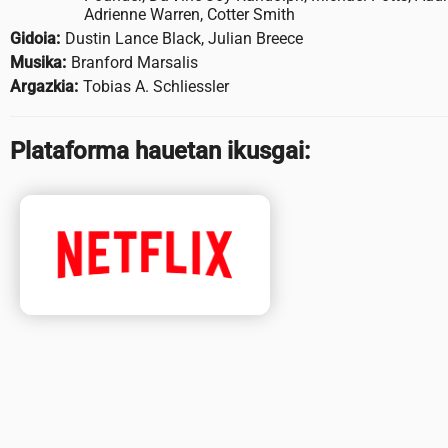
Adrienne Warren, Cotter Smith
Gidoia:
Dustin Lance Black, Julian Breece
Musika:
Branford Marsalis
Argazkia:
Tobias A. Schliessler
Plataforma hauetan ikusgai: