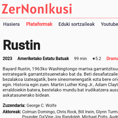
Hasiera
Plataformak
Eduki sortzaileak
Youtube
Rustin
2023
Ameriketako Estatu Batuak
99 min
5.2
Dram
Bayard Rustin, 1963ko Washingtongo martxa garrantzitsuare
estrategarik garrantzitsuenetako bat da. Beti desafiatzail
bezalakoa izateagatik, bere sinesmenengatik ezta bere orie
egin. Historia egin zuen. Martin Luther King Jr., Adam Clay
erraldoiekin batera, bestelako mundu bat irudikatzera aus
askatasunerako bidean.
Zuzendaria:
George C. Wolfe
Aktoreak:
Colman Domingo, Chris Rock, Bill Irwin, Glynn Tur
Pounder, Da'Vine Joy Randolph, Michael Potts, Aud