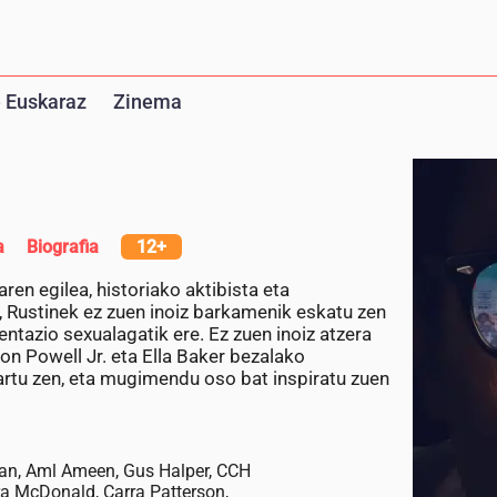
 Euskaraz
Zinema
a
Biografia
12+
n egilea, historiako aktibista eta
e, Rustinek ez zuen inoiz barkamenik eskatu zen
ntazio sexualagatik ere. Ez zuen inoiz atzera
ton Powell Jr. eta Ella Baker bezalako
artu zen, eta mugimendu oso bat inspiratu zuen
man, Aml Ameen, Gus Halper, CCH
ra McDonald, Carra Patterson,