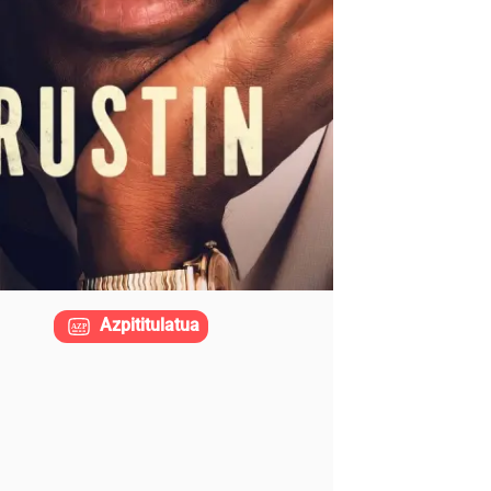
Azpititulatua