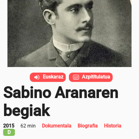
Euskaraz
Azpititulatua
Sabino Aranaren
begiak
2015
62 min
Dokumentala
Biografia
Historia
D