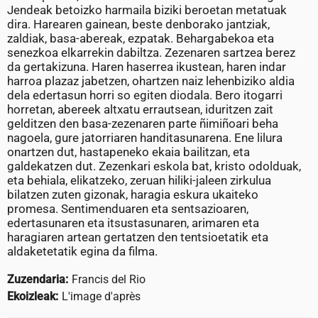
Jendeak betoizko harmaila biziki beroetan metatuak
dira. Harearen gainean, beste denborako jantziak,
zaldiak, basa-abereak, ezpatak. Behargabekoa eta
senezkoa elkarrekin dabiltza. Zezenaren sartzea berez
da gertakizuna. Haren haserrea ikustean, haren indar
harroa plazaz jabetzen, ohartzen naiz lehenbiziko aldia
dela edertasun horri so egiten diodala. Bero itogarri
horretan, abereek altxatu errautsean, iduritzen zait
gelditzen den basa-zezenaren parte ñimiñoari beha
nagoela, gure jatorriaren handitasunarena. Ene lilura
onartzen dut, hastapeneko ekaia bailitzan, eta
galdekatzen dut. Zezenkari eskola bat, kristo odolduak,
eta behiala, elikatzeko, zeruan hiliki-jaleen zirkulua
bilatzen zuten gizonak, haragia eskura ukaiteko
promesa. Sentimenduaren eta sentsazioaren,
edertasunaren eta itsustasunaren, arimaren eta
haragiaren artean gertatzen den tentsioetatik eta
aldaketetatik egina da filma.
Zuzendaria:
Francis del Rio
Ekoizleak:
L'image d'après