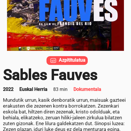
Azpititulatua
Sables Fauves
2022
Euskal Herria
83 min
Dokumentala
Mundutik urrun, kasik denboratik urrun, maisuak gazteei
erakusten die zezenen kontra borrokatzen. Zezenkari
eskola bat, hiltzen diren zezenak, kristo odolduak, eta
behiala, elikatzeko, zeruan hiliki-jaleen zirkulua bilatzen
zuten gizonak. Ene lilura galdekatzen dut. Sinopsi luzea:
Zezen plazan, iduri luke deus ez dela menturara egina.