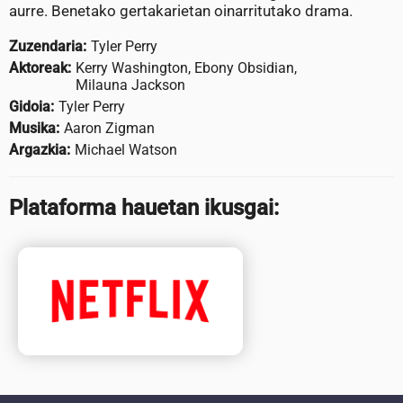
aurre. Benetako gertakarietan oinarritutako drama.
Zuzendaria:
Tyler Perry
Aktoreak:
Kerry Washington, Ebony Obsidian,
Milauna Jackson
Gidoia:
Tyler Perry
Musika:
Aaron Zigman
Argazkia:
Michael Watson
Plataforma hauetan ikusgai: