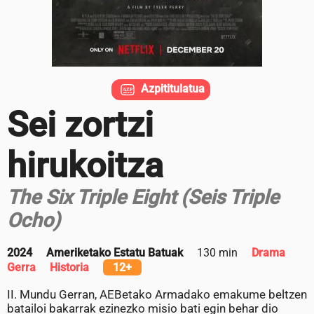
Azpititulatua
Sei zortzi
hirukoitza
The Six Triple Eight (Seis Triple
Ocho)
2024
Ameriketako Estatu Batuak
130 min
Drama
Gerra
Historia
12+
II. Mundu Gerran, AEBetako Armadako emakume beltzen
batailoi bakarrak ezinezko misio bati egin behar dio