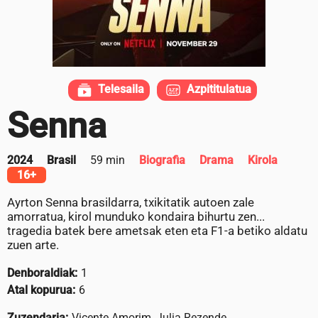
Telesaila
Azpititulatua
Senna
2024
Brasil
59 min
Biografia
Drama
Kirola
16+
Ayrton Senna brasildarra, txikitatik autoen zale
amorratua, kirol munduko kondaira bihurtu zen...
tragedia batek bere ametsak eten eta F1-a betiko aldatu
zuen arte.
Denboraldiak:
1
Atal kopurua:
6
Zuzendaria:
Vicente Amorim, Julia Rezende