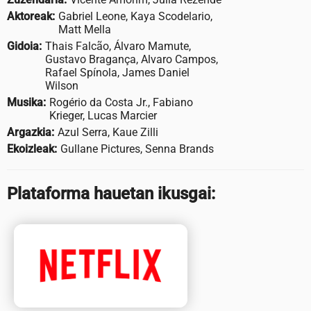
Aktoreak:
Gabriel Leone, Kaya Scodelario,
Matt Mella
Gidoia:
Thais Falcão, Álvaro Mamute,
Gustavo Bragança, Alvaro Campos,
Rafael Spínola, James Daniel
Wilson
Musika:
Rogério da Costa Jr., Fabiano
Krieger, Lucas Marcier
Argazkia:
Azul Serra, Kaue Zilli
Ekoizleak:
Gullane Pictures, Senna Brands
Plataforma hauetan ikusgai: