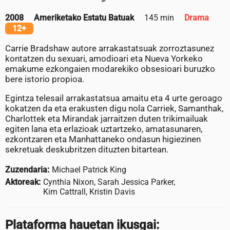
2008
Ameriketako Estatu Batuak
145 min
Drama
12+
Carrie Bradshaw autore arrakastatsuak zorroztasunez
kontatzen du sexuari, amodioari eta Nueva Yorkeko
emakume ezkongaien modarekiko obsesioari buruzko
bere istorio propioa.
Egintza telesail arrakastatsua amaitu eta 4 urte geroago
kokatzen da eta erakusten digu nola Carriek, Samanthak,
Charlottek eta Mirandak jarraitzen duten trikimailuak
egiten lana eta erlazioak uztartzeko, amatasunaren,
ezkontzaren eta Manhattaneko ondasun higiezinen
sekretuak deskubritzen dituzten bitartean.
Zuzendaria:
Michael Patrick King
Aktoreak:
Cynthia Nixon, Sarah Jessica Parker,
Kim Cattrall, Kristin Davis
Plataforma hauetan ikusgai: