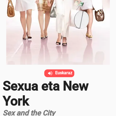
Euskaraz
Sexua eta New
York
Sex and the City