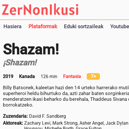
Hasiera
Plataformak
Eduki sortzaileak
Youtube
Shazam!
¡Shazam!
2019
Kanada
126 min
Fantasia
7+
Billy Batsonek, kaleetan hazi den 14 urteko harrerako muti
superheroi heldu bihurtuko da, azti zahar baten sorginkeri
menderatzen ikasi beharko du berehala, Thaddeus Sivana d
borrokatzeko.
Zuzendaria:
David F. Sandberg
Aktoreak:
Zachary Levi, Mark Strong, Asher Angel, Jack Dyla
Hounsou, Michelle Borth, Grace Fulton