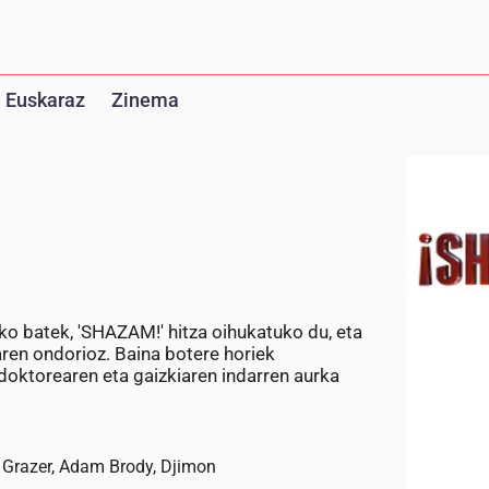
 Euskaraz
Zinema
ko batek, 'SHAZAM!' hitza oihukatuko du, eta
aren ondorioz. Baina botere horiek
oktorearen eta gaizkiaren indarren aurka
n Grazer, Adam Brody, Djimon