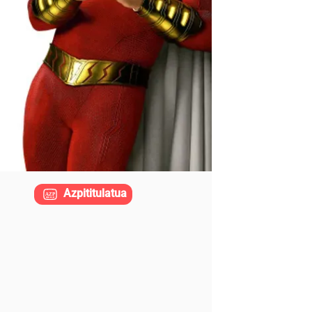
Azpititulatua