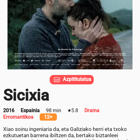
Azpititulatua
Sicixia
2016
Espainia
98 min
5.8
Drama
Erromantikoa
12+
Xiao soinu ingeniaria da, eta Galiziako herri eta txoko
ezkutuetan barrena ibiltzen da, bertako biztanleei