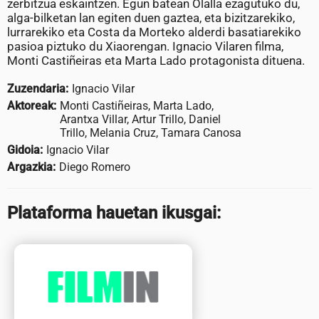
zerbitzua eskaintzen. Egun batean Olalla ezagutuko du,
alga-bilketan lan egiten duen gaztea, eta bizitzarekiko,
lurrarekiko eta Costa da Morteko alderdi basatiarekiko
pasioa piztuko du Xiaorengan. Ignacio Vilaren filma,
Monti Castiñeiras eta Marta Lado protagonista dituena.
Zuzendaria:
Ignacio Vilar
Aktoreak:
Monti Castiñeiras, Marta Lado,
Arantxa Villar, Artur Trillo, Daniel
Trillo, Melania Cruz, Tamara Canosa
Gidoia:
Ignacio Vilar
Argazkia:
Diego Romero
Plataforma hauetan ikusgai: