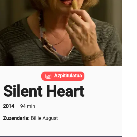
Azpititulatua
Silent Heart
2014
94 min
Zuzendaria:
Billie August