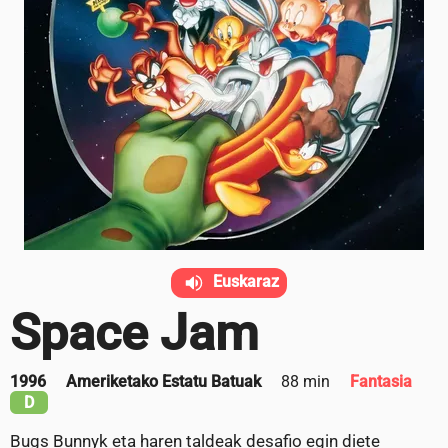
Euskaraz
Space Jam
1996
Ameriketako Estatu Batuak
88 min
Fantasia
D
Bugs Bunnyk eta haren taldeak desafio egin diete