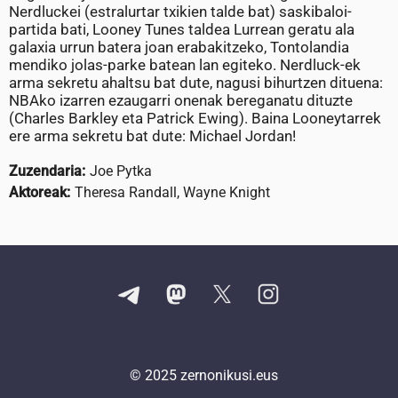
Nerdluckei (estralurtar txikien talde bat) saskibaloi-
partida bati, Looney Tunes taldea Lurrean geratu ala
galaxia urrun batera joan erabakitzeko, Tontolandia
mendiko jolas-parke batean lan egiteko. Nerdluck-ek
arma sekretu ahaltsu bat dute, nagusi bihurtzen dituena:
NBAko izarren ezaugarri onenak bereganatu dituzte
(Charles Barkley eta Patrick Ewing). Baina Looneytarrek
ere arma sekretu bat dute: Michael Jordan!
Zuzendaria:
Joe Pytka
Aktoreak:
Theresa Randall, Wayne Knight
© 2025
zernonikusi.eus