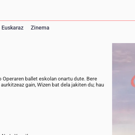
 Euskaraz
Zinema
 Operaren ballet eskolan onartu dute. Bere
 aurkitzeaz gain, Wizen bat dela jakiten du; hau