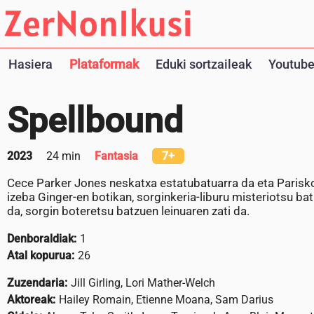
Hasiera
Plataformak
Eduki sortzaileak
Youtube
Spellbound
2023
24 min
Fantasia
7+
Cece Parker Jones neskatxa estatubatuarra da eta Parisko
izeba Ginger-en botikan, sorginkeria-liburu misteriotsu bat
da, sorgin boteretsu batzuen leinuaren zati da.
Denboraldiak:
1
Atal kopurua:
26
Zuzendaria:
Jill Girling, Lori Mather-Welch
Aktoreak:
Hailey Romain, Etienne Moana, Sam Darius