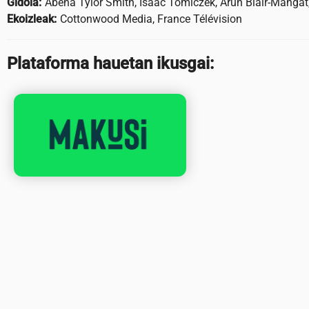
Gidoia:
Abena Tylor Smith, Isaac Tomiczek, Arun Blair-Mangat
Ekoizleak:
Cottonwood Media, France Télévision
Plataforma hauetan ikusgai: