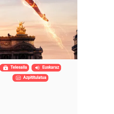
Telesaila
Euskaraz
Azpititulatua