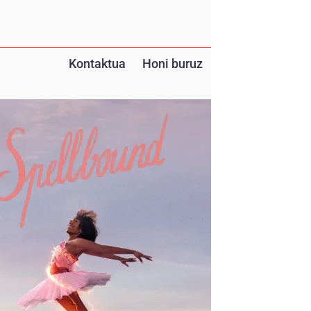
Kontaktua
Honi buruz