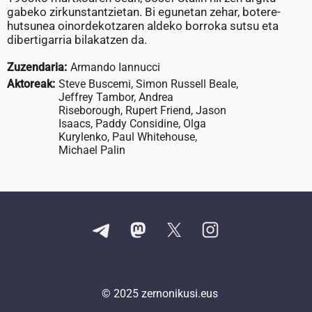
gabeko zirkunstantzietan. Bi egunetan zehar, botere-
hutsunea oinordekotzaren aldeko borroka sutsu eta
dibertigarria bilakatzen da.
Zuzendaria:
Armando Iannucci
Aktoreak:
Steve Buscemi, Simon Russell Beale,
Jeffrey Tambor, Andrea
Riseborough, Rupert Friend, Jason
Isaacs, Paddy Considine, Olga
Kurylenko, Paul Whitehouse,
Michael Palin
© 2025
zernonikusi.eus