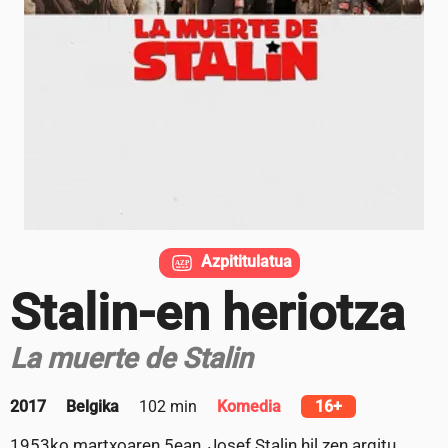
Azpititulatua
Stalin-en heriotza
La muerte de Stalin
2017
Belgika
102 min
Komedia
16+
1953ko martxoaren 5ean, Josef Stalin hil zen argitu