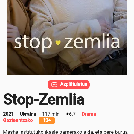
Azpititulatua
Stop-Zemlia
2021
Ukraina
117 min
6.7
Drama
Gazteentzako
12+
Masha institutuko ikasle barnerakoia da, eta bere burua