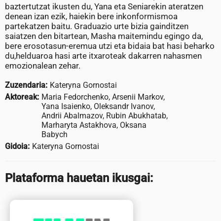
baztertutzat ikusten du, Yana eta Seniarekin ateratzen
denean izan ezik, haiekin bere inkonformismoa
partekatzen baitu. Graduazio urte bizia gainditzen
saiatzen den bitartean, Masha maitemindu egingo da,
bere erosotasun-eremua utzi eta bidaia bat hasi beharko
du,helduaroa hasi arte itxaroteak dakarren nahasmen
emozionalean zehar.
Zuzendaria:
Kateryna Gornostai
Aktoreak:
Maria Fedorchenko, Arsenii Markov,
Yana Isaienko, Oleksandr Ivanov,
Andrii Abalmazov, Rubin Abukhatab,
Marharyta Astakhova, Oksana
Babych
Gidoia:
Kateryna Gornostai
Plataforma hauetan ikusgai: