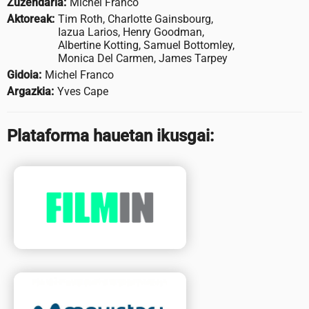
Zuzendaria:
Michel Franco
Aktoreak:
Tim Roth, Charlotte Gainsbourg,
Iazua Larios, Henry Goodman,
Albertine Kotting, Samuel Bottomley,
Monica Del Carmen, James Tarpey
Gidoia:
Michel Franco
Argazkia:
Yves Cape
Plataforma hauetan ikusgai: