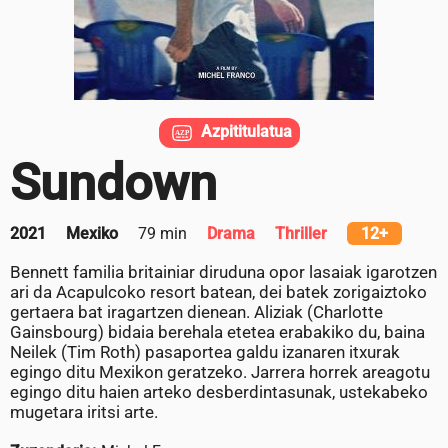
Azpititulatua
Sundown
2021
Mexiko
79 min
Drama
Thriller
12+
Bennett familia britainiar diruduna opor lasaiak igarotzen
ari da Acapulcoko resort batean, dei batek zorigaiztoko
gertaera bat iragartzen dienean. Aliziak (Charlotte
Gainsbourg) bidaia berehala etetea erabakiko du, baina
Neilek (Tim Roth) pasaportea galdu izanaren itxurak
egingo ditu Mexikon geratzeko. Jarrera horrek areagotu
egingo ditu haien arteko desberdintasunak, ustekabeko
mugetara iritsi arte.