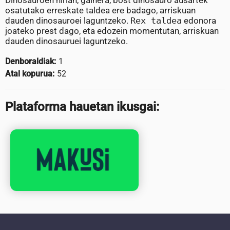
Dinosauroen hirian, gainera, bost dinosauro ausartek
osatutako erreskate taldea ere badago, arriskuan
dauden dinosauroei laguntzeko.
Rex taldea
edonora
joateko prest dago, eta edozein momentutan, arriskuan
dauden dinosauruei laguntzeko.
Denboraldiak:
1
Atal kopurua:
52
Plataforma hauetan ikusgai: