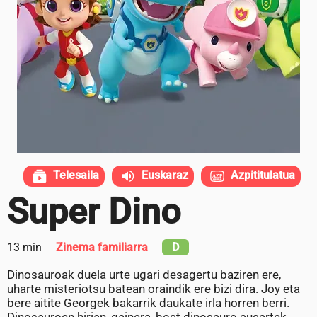
Telesaila
Euskaraz
Azpititulatua
Super Dino
13 min
Zinema familiarra
D
Dinosauroak duela urte ugari desagertu baziren ere,
uharte misteriotsu batean oraindik ere bizi dira. Joy eta
bere aitite Georgek bakarrik daukate irla horren berri.