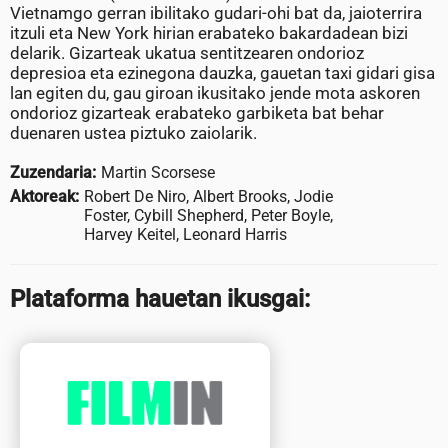
Vietnamgo gerran ibilitako gudari-ohi bat da, jaioterrira
itzuli eta New York hirian erabateko bakardadean bizi
delarik. Gizarteak ukatua sentitzearen ondorioz
depresioa eta ezinegona dauzka, gauetan taxi gidari gisa
lan egiten du, gau giroan ikusitako jende mota askoren
ondorioz gizarteak erabateko garbiketa bat behar
duenaren ustea piztuko zaiolarik.
Zuzendaria:
Martin Scorsese
Aktoreak:
Robert De Niro, Albert Brooks, Jodie
Foster, Cybill Shepherd, Peter Boyle,
Harvey Keitel, Leonard Harris
Plataforma hauetan ikusgai: