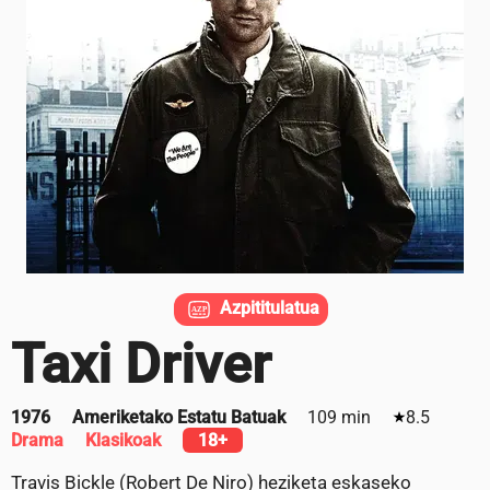
Azpititulatua
Taxi Driver
1976
Ameriketako Estatu Batuak
109 min
8.5
Drama
Klasikoak
18+
Travis Bickle (Robert De Niro) heziketa eskaseko