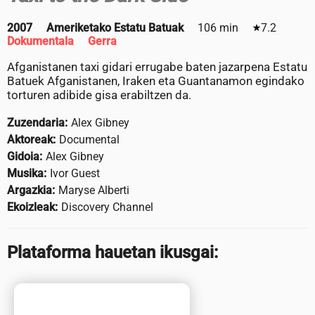
2007
Ameriketako Estatu Batuak
106 min
7.2
Dokumentala
Gerra
Afganistanen taxi gidari errugabe baten jazarpena Estatu
Batuek Afganistanen, Iraken eta Guantanamon egindako
torturen adibide gisa erabiltzen da.
Zuzendaria:
Alex Gibney
Aktoreak:
Documental
Gidoia:
Alex Gibney
Musika:
Ivor Guest
Argazkia:
Maryse Alberti
Ekoizleak:
Discovery Channel
Plataforma hauetan ikusgai: