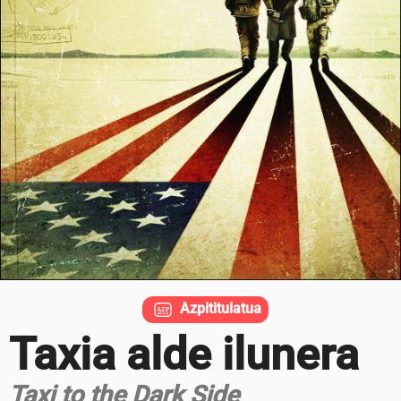
Azpititulatua
Taxia alde ilunera
Taxi to the Dark Side