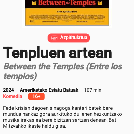
Azpititulatua
Tenpluen artean
Between the Temples (Entre los
templos)
2024
Ameriketako Estatu Batuak
107 min
Komedia
16+
Fede krisian dagoen sinagoga kantari batek bere
mundua hankaz gora aurkituko du lehen hezkuntzako
musika irakaslea bere bizitzan sartzen denean, Bat
Mitzvahko ikasle heldu gisa.