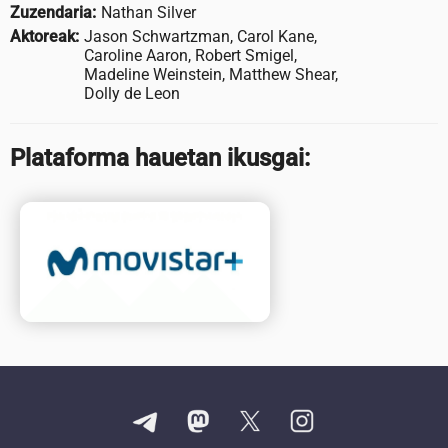
Zuzendaria:
Nathan Silver
Aktoreak:
Jason Schwartzman, Carol Kane,
Caroline Aaron, Robert Smigel,
Madeline Weinstein, Matthew Shear,
Dolly de Leon
Plataforma hauetan ikusgai: