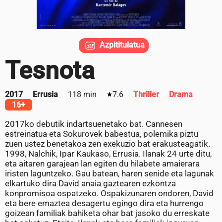
Azpititulatua
Tesnota
2017
Errusia
118 min
7.6
Thriller
Drama
16+
2017ko debutik indartsuenetako bat. Cannesen
estreinatua eta Sokurovek babestua, polemika piztu
zuen ustez benetakoa zen exekuzio bat erakusteagatik.
1998, Nalchik, Ipar Kaukaso, Errusia. Ilanak 24 urte ditu,
eta aitaren garajean lan egiten du hilabete amaierara
iristen laguntzeko. Gau batean, haren senide eta lagunak
elkartuko dira David anaia gaztearen ezkontza
konpromisoa ospatzeko. Ospakizunaren ondoren, David
eta bere emaztea desagertu egingo dira eta hurrengo
goizean familiak bahiketa ohar bat jasoko du erreskate