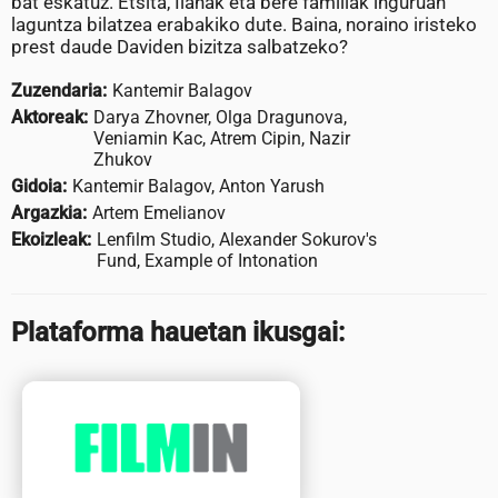
bat eskatuz. Etsita, Ilanak eta bere familiak inguruan
laguntza bilatzea erabakiko dute. Baina, noraino iristeko
prest daude Daviden bizitza salbatzeko?
Zuzendaria:
Kantemir Balagov
Aktoreak:
Darya Zhovner, Olga Dragunova,
Veniamin Kac, Atrem Cipin, Nazir
Zhukov
Gidoia:
Kantemir Balagov, Anton Yarush
Argazkia:
Artem Emelianov
Ekoizleak:
Lenfilm Studio, Alexander Sokurov's
Fund, Example of Intonation
Plataforma hauetan ikusgai: